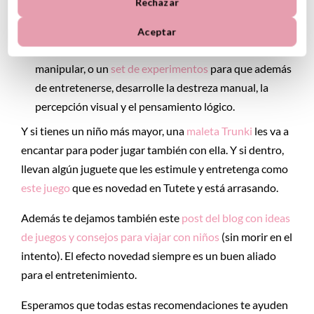
Rechazar
Una mochilita de juegos:
una bolsita ligera de tela
en la que puedas llevar algunos juguetes adaptados a
Aceptar
su edad: como un
juguete sensorial,
un
libr
o fácil de
manipular, o un
set de experimentos
para que además
de entretenerse, desarrolle la destreza manual, la
percepción visual y el pensamiento lógico.
Y si tienes un niño más mayor, una
maleta Trunki
les va a
encantar para poder jugar también con ella. Y si dentro,
llevan algún juguete que les estimule y entretenga como
este juego
que es novedad en Tutete y está arrasando.
Además te dejamos también este
post del blog con ideas
de juegos y consejos para viajar con niños
(sin morir en el
intento). El efecto novedad siempre es un buen aliado
para el entretenimiento.
Esperamos que todas estas recomendaciones te ayuden