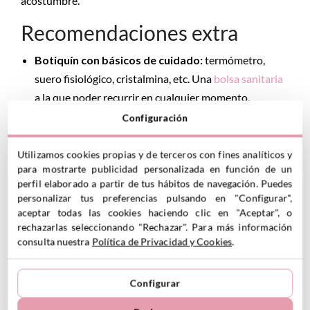
acostumbre.
Recomendaciones extra
Botiquín con básicos de cuidado:
termómetro,
suero fisiológico, cristalmina, etc. Una
bolsa sanitaria
a la que poder recurrir en cualquier momento.
Protección solar:
gorras
y gafas de sol, pero también
Configuración
bañadores y camisetas con protección solar.
La
protección del sol es básica para su salud
.
Utilizamos cookies propias y de terceros con fines analíticos y
para mostrarte publicidad personalizada en función de un
Sandalias
o zapatillas cómodas si ya camina. Las
perfil elaborado a partir de tus hábitos de navegación. Puedes
cangrejeras
son geniales para el verano.
personalizar tus preferencias pulsando en "Configurar",
Looks
funcionales:
cuando hacemos la maleta, nos
aceptar todas las cookies haciendo clic en "Aceptar", o
rechazarlas seleccionando "Rechazar". Para más información
cuesta no pensar en cada posible situación: “por si
consulta nuestra
Política de Privacidad y Cookies
.
llueve, por si hace calor, por si hay una cena
elegante…”
Configurar
Con bebés, la clave es la practicidad, y una buena
rotación de prendas cómodas y combinables.