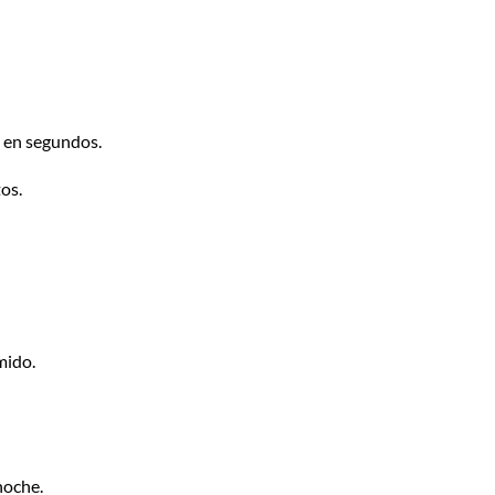
a en segundos.
os.
mido.
noche.