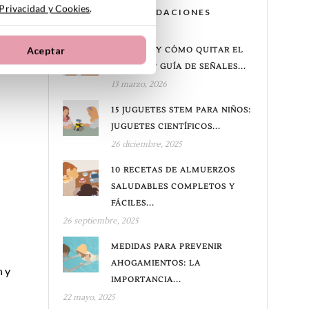
 Privacidad y Cookies
.
RECOMENDACIONES
Aceptar
¿CUÁNDO Y CÓMO QUITAR EL
CHUPETE? GUÍA DE SEÑALES...
13 marzo, 2026
15 JUGUETES STEM PARA NIÑOS:
JUGUETES CIENTÍFICOS...
26 diciembre, 2025
10 RECETAS DE ALMUERZOS
SALUDABLES COMPLETOS Y
FÁCILES...
26 septiembre, 2025
MEDIDAS PARA PREVENIR
AHOGAMIENTOS: LA
n y
IMPORTANCIA...
22 mayo, 2025