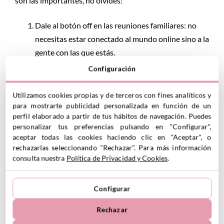
son las importantes, no olvides:
Dale al botón off en las reuniones familiares: no
necesitas estar conectado al mundo online sino a la
gente con las que estás.
Configuración
Aprovecha para pasear por tu ciudad o pueblo.
Investiga sobre los planes para estas fechas que se
Utilizamos cookies propias y de terceros con fines analíticos y
hagan en el lugar donde vives y apúntate a ellos.
para mostrarte publicidad personalizada en función de un
perfil elaborado a partir de tus hábitos de navegación. Puedes
Sal a la naturaleza y ¡muévete!: vuelve a subirte a la
personalizar tus preferencias pulsando en "Configurar",
bici
, al
patinete
, ponte unos patines, corre, dale a la
aceptar todas las cookies haciendo clic en "Aceptar", o
rechazarlas seleccionando "Rechazar". Para más información
pelota, muévete… porque el ejercicio también te
consulta nuestra
Política de Privacidad y Cookies
.
aleja de las pantallas y mejora tu estado de ánimo.
Juega todo lo que puedas: Juega fuera, dentro de
Configurar
casa, sentado o en movimiento, a juegos de toda la
vida o a juegos que están de moda, como
Rechazar
este
juego Steam
que está arrasando. El juego con tus