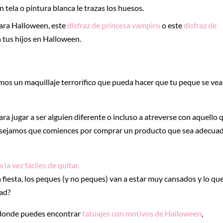
n tela o pintura blanca le trazas los huesos.
para Halloween, este
disfraz de princesa vampiro
o este
disfraz de
a tus hijos en Halloween.
camos un maquillaje terrorífico que pueda hacer que tu peque se vea
ara jugar a ser alguien diferente o incluso a atreverse con aquello 
aconsejamos que comiences por comprar un producto que sea adecua
la vez fáciles de quitar.
 fiesta, los peques (y no peques) van a estar muy cansados y lo qu
dad?
 donde puedes encontrar
tatuajes con motivos de Halloween
,