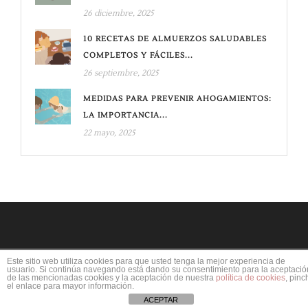
26 diciembre, 2025
10 RECETAS DE ALMUERZOS SALUDABLES
COMPLETOS Y FÁCILES...
26 septiembre, 2025
MEDIDAS PARA PREVENIR AHOGAMIENTOS:
LA IMPORTANCIA...
22 mayo, 2025
Este sitio web utiliza cookies para que usted tenga la mejor experiencia de
usuario. Si continúa navegando está dando su consentimiento para la aceptació
de las mencionadas cookies y la aceptación de nuestra
política de cookies
, pinc
el enlace para mayor información.
ACEPTAR