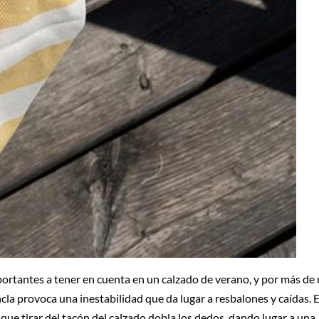
ortantes a tener en cuenta en un calzado de verano, y por más de
cla provoca una inestabilidad que da lugar a resbalones y caídas. 
que tirar del tacón del calzado dobla los dedos, dando lugar a una