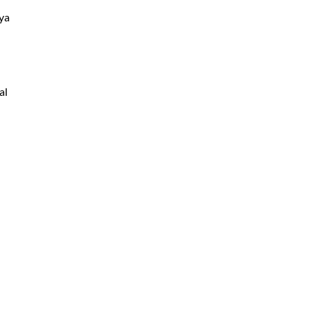
aya
al