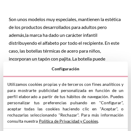
Son unos modelos muy especiales, mantienen la estética
de los productos desarrollados para adultos pero
además,la marca ha dado un carácter infantil
distribuyendo el alfabeto por todo el recipiente. En este
caso, las botellas térmicas de acero para niños,
incorporan un tapón con pajita. La botella puede
mantener las bebidas frías hasta 24 horas y calientes
Configuración
hasta 12 y, su pajita hace que sea fácil para ellos beber
sin mancharse
Utilizamos cookies propias y de terceros con fines analíticos y
para mostrarte publicidad personalizada en función de un
Capacidad: 330ml
perfil elaborado a partir de tus hábitos de navegación. Puedes
Fabricada libre de BPA
personalizar tus preferencias pulsando en "Configurar",
Apta para lavar a mano
aceptar todas las cookies haciendo clic en "Aceptar", o
rechazarlas seleccionando "Rechazar". Para más información
Colores: Nude, Blanco y Azul Niágara
consulta nuestra
Política de Privacidad y Cookies
.