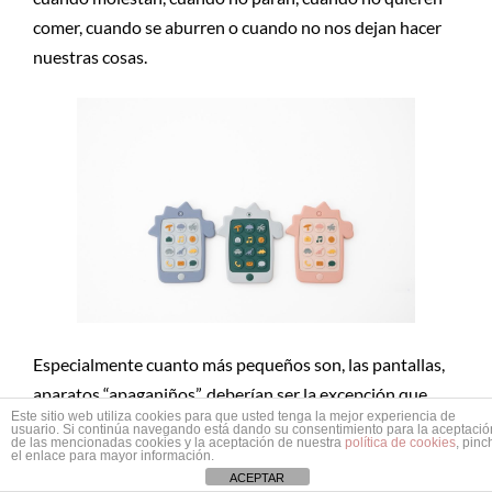
comer, cuando se aburren o cuando no nos dejan hacer
nuestras cosas.
Especialmente cuanto más pequeños son, las pantallas,
aparatos “apaganiños”, deberían ser la excepción que
Este sitio web utiliza cookies para que usted tenga la mejor experiencia de
confirma la regla. Como ese irse a dormir más tarde o
usuario. Si continúa navegando está dando su consentimiento para la aceptació
de las mencionadas cookies y la aceptación de nuestra
política de cookies
, pinc
comer más dulce de lo habitual en ocasiones especiales.
el enlace para mayor información.
ACEPTAR
¿Se puede? Con coherencia y en su justa medida, claro.