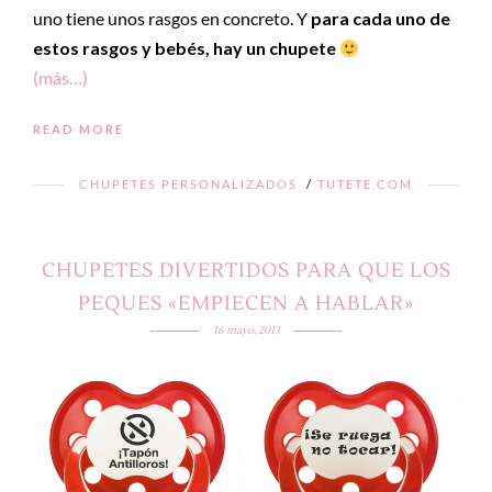
uno tiene unos rasgos en concreto. Y
para cada uno de
estos rasgos y bebés, hay un chupete
(más…)
READ MORE
CHUPETES PERSONALIZADOS
/
TUTETE.COM
CHUPETES DIVERTIDOS PARA QUE LOS
PEQUES «EMPIECEN A HABLAR»
16 mayo, 2013