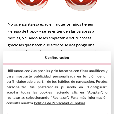
No os encanta esa edad en la que los niños tienen
«lengua de trapo» y se les entienden las palabras a
medias, o cuando se les empiezan a ocurrir cosas
graciosas que hacen que a todos se nos ponga una
sonrisa en la cara. A nosotros sí, por eso nos encantan los
Configuración
chupetes divertidos de Tutete
, porque sacan ese lado
divertido que todos llevan dentro antes de que empiecen
Utilizamos cookies propias y de terceros con fines analíticos y
a hablar.
(más…)
para mostrarte publicidad personalizada en función de un
perfil elaborado a partir de tus hábitos de navegación. Puedes
READ MORE
personalizar tus preferencias pulsando en "Configurar",
aceptar todas las cookies haciendo clic en "Aceptar", o
rechazarlas seleccionando "Rechazar". Para más información
CHUPETES PERSONALIZADOS
consulta nuestra
Política de Privacidad y Cookies
.