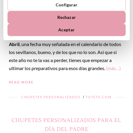
«ME VOY A LA FERIA DE ABRIL»
Configurar
11 abril, 2013
Rechazar
Aceptar
La semana que viene comienza la esperada
Feria de
Abril
, una fecha muy señalada en el calendario de todos
los sevillanos, bueno, y de los que no lo son. Así que si
este año no te la vas a perder, tienes que empezar a
ultimar los preparativos para esos días grandes.
(más…)
READ MORE
CHUPETES PERSONALIZADOS
/
TUTETE.COM
CHUPETES PERSONALIZADOS PARA EL
DÍA DEL PADRE