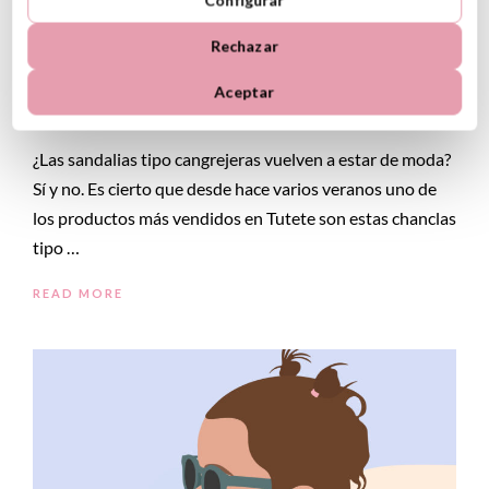
Configurar
¿BUSCAS CALZADO PARA EL AGUA? 5
Rechazar
RAZONES PARA ELEGIR CANGREJERAS
ESTE VERANO
Aceptar
5 junio, 2026
¿Las sandalias tipo cangrejeras vuelven a estar de moda?
Sí y no. Es cierto que desde hace varios veranos uno de
los productos más vendidos en Tutete son estas chanclas
tipo …
READ MORE